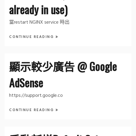
already in use)
當restart NGINX service 時出
CONTINUE READING
顯示較少廣告 @ Google
AdSense
https://support.google.co
CONTINUE READING