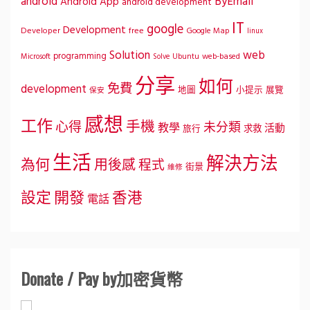
ByEmail
android
Android App
android development
IT
google
Development
Developer
free
Google Map
linux
Solution
web
programming
Microsoft
Ubuntu
web-based
Solve
分享
如何
免費
development
地圖
小提示
展覽
保安
感想
工作
手機
心得
未分類
教學
活動
求救
旅行
生活
解決方法
為何
用後感
程式
街景
維修
設定
開發
香港
電話
Donate / Pay by加密貨幣