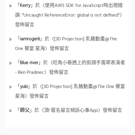
「
Kerry
」於〈
使用AWS SDK for JavaScript時出現錯
誤: "Uncaught ReferenceError: global is not defined"
〉
發佈留言
「
iamrogerli
」於〈
[3D Projection] 乳豬動畫@The
One 譽宴 星海
〉發佈留言
「
Blue river
」於〈
旺角小巷遇上的街頭手風琴表演者
- Ben Pradinec
〉發佈留言
「
yuki
」於〈
[3D Projection] 乳豬動畫@The One 譽宴
星海
〉發佈留言
「
師父
」於〈
頂! 匿名留言傾訴心事App
〉發佈留言