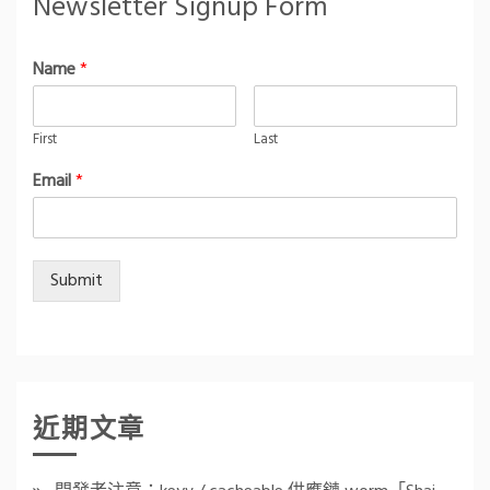
Newsletter Signup Form
Name
*
First
Last
Email
*
Submit
近期文章