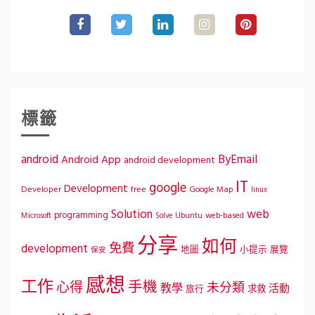
標籤
ByEmail
android
Android App
android development
IT
google
Development
Developer
free
Google Map
linux
Solution
web
programming
Microsoft
Ubuntu
web-based
Solve
分享
如何
免費
development
地圖
小提示
展覽
保安
感想
工作
手機
心得
未分類
教學
活動
求救
旅行