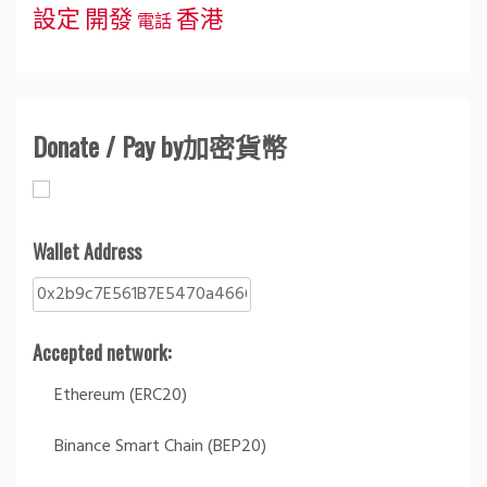
設定
開發
香港
電話
Donate / Pay by加密貨幣
Wallet Address
Accepted network:
Ethereum (ERC20)
Binance Smart Chain (BEP20)