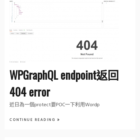
WPGraphQL endpoint返回
404 error
近日為一個protect要POC一下利用Wordp
CONTINUE READING