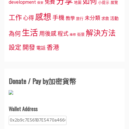
分享
如何
免費
development
地圖
小提示
展覽
保安
感想
工作
手機
心得
未分類
教學
活動
求救
旅行
生活
解決方法
為何
用後感
程式
街景
維修
設定
開發
香港
電話
Donate / Pay by加密貨幣
Wallet Address