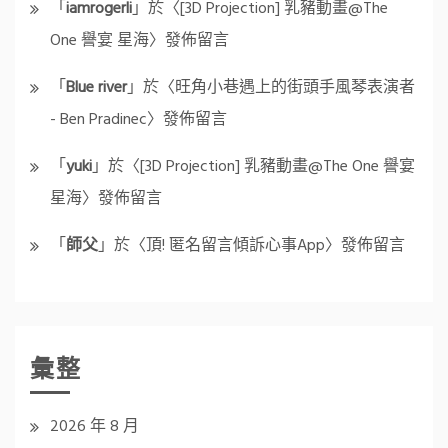
「
iamrogerli
」於〈
[3D Projection] 乳豬動畫@The
One 譽宴 星海
〉發佈留言
「
Blue river
」於〈
旺角小巷遇上的街頭手風琴表演者
- Ben Pradinec
〉發佈留言
「
yuki
」於〈
[3D Projection] 乳豬動畫@The One 譽宴
星海
〉發佈留言
「
師父
」於〈
頂! 匿名留言傾訴心事App
〉發佈留言
彙整
2026 年 8 月