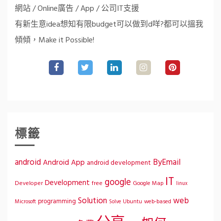
網站 / Online廣告 / App / 公司IT支援
有新生意idea想知有限budget可以做到d咩?都可以搵我
傾傾，Make it Possible!
標籤
ByEmail
android
Android App
android development
IT
google
Development
Developer
free
Google Map
linux
Solution
web
programming
Microsoft
Ubuntu
web-based
Solve