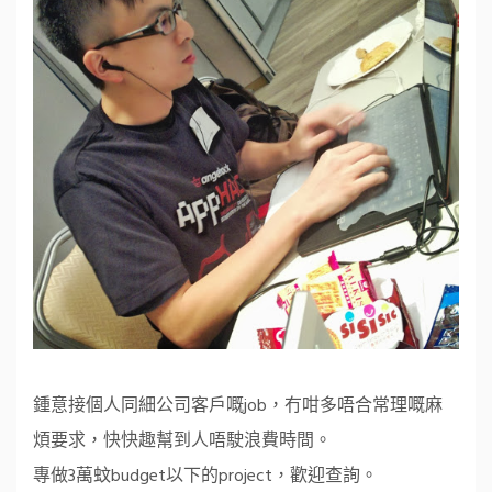
鍾意接個人同細公司客戶嘅job，冇咁多唔合常理嘅麻
煩要求，快快趣幫到人唔駛浪費時間。
專做3萬蚊budget以下的project，歡迎查詢。