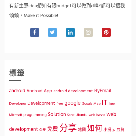
有新生意idea想知有限budget可以做到d咩?都可以搵我
傾傾，Make it Possible!
標籤
ByEmail
android
Android App
android development
IT
google
Development
Developer
free
Google Map
linux
Solution
web
programming
Microsoft
Ubuntu
web-based
Solve
分享
如何
免費
development
地圖
小提示
展覽
保安