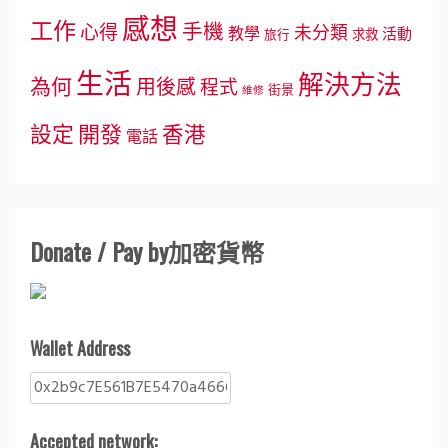
感想
工作
手機
心得
未分類
教學
活動
求救
旅行
生活
解決方法
為何
用後感
程式
街景
維修
設定
開發
香港
電話
Donate / Pay by加密貨幣
Wallet Address
Accepted network: