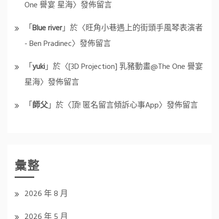
One 譽宴 星海
〉發佈留言
「
Blue river
」於〈
旺角小巷遇上的街頭手風琴表演者
- Ben Pradinec
〉發佈留言
「
yuki
」於〈
[3D Projection] 乳豬動畫@The One 譽宴
星海
〉發佈留言
「
師父
」於〈
頂! 匿名留言傾訴心事App
〉發佈留言
彙整
2026 年 8 月
2026 年 5 月