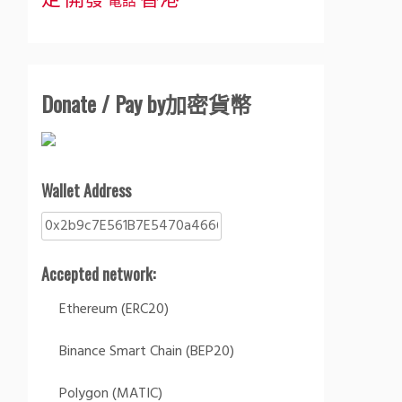
定
開發
香港
電話
Donate / Pay by加密貨幣
Wallet Address
Accepted network:
Ethereum (ERC20)
Binance Smart Chain (BEP20)
Polygon (MATIC)