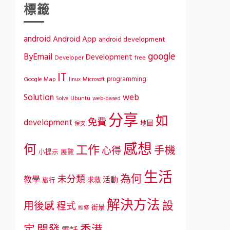
標籤
android
Android App
android development
google
ByEmail
Development
Developer
free
IT
programming
Google Map
Microsoft
linux
Solution
web
Ubuntu
web-based
Solve
分享
如
免費
development
地圖
保安
感想
何
工作
手機
心得
小提示
展覽
生活
為何
未分類
教學
活動
求救
旅行
解決方法
設
用後感
程式
街景
維修