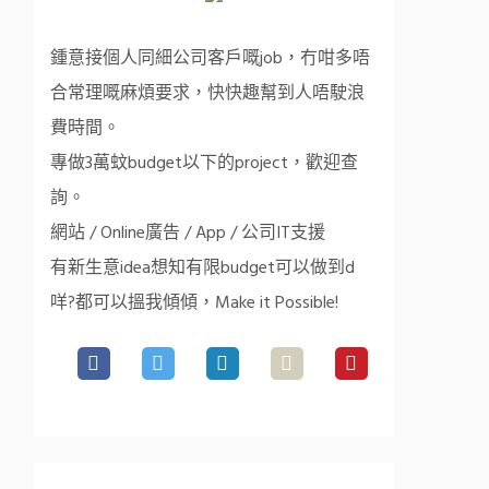
鍾意接個人同細公司客戶嘅job，冇咁多唔
合常理嘅麻煩要求，快快趣幫到人唔駛浪
費時間。
專做3萬蚊budget以下的project，歡迎查
詢。
網站 / Online廣告 / App / 公司IT支援
有新生意idea想知有限budget可以做到d
咩?都可以搵我傾傾，Make it Possible!