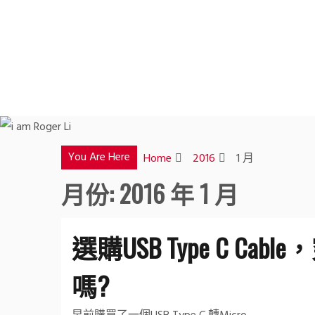
Skip
to
content
You Are Here
Home
2016
1 月
月份:
2016 年 1 月
選購USB Type C 
嗎?