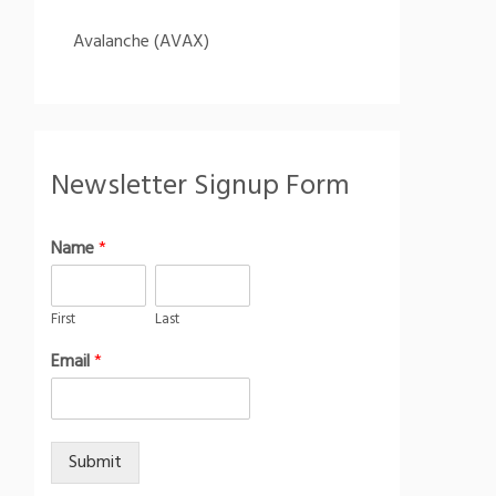
Avalanche (AVAX)
Newsletter Signup Form
Name
*
First
Last
Email
*
Submit