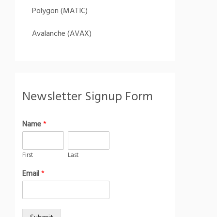
Polygon (MATIC)
Avalanche (AVAX)
Newsletter Signup Form
Name
*
First
Last
Email
*