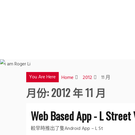
Skip
to
content
You Are Here
Home
2012
11 月
月份:
2012 年 11 月
Web Based App - L Street 
較早時推出了隻Android App – L St