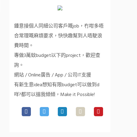
鍾意接個人同細公司客戶嘅job，冇咁多唔
合常理嘅麻煩要求，快快趣幫到人唔駛浪
費時間。
專做3萬蚊budget以下的project，歡迎查
詢。
網站 / Online廣告 / App / 公司IT支援
有新生意idea想知有限budget可以做到d
咩?都可以搵我傾傾，Make it Possible!