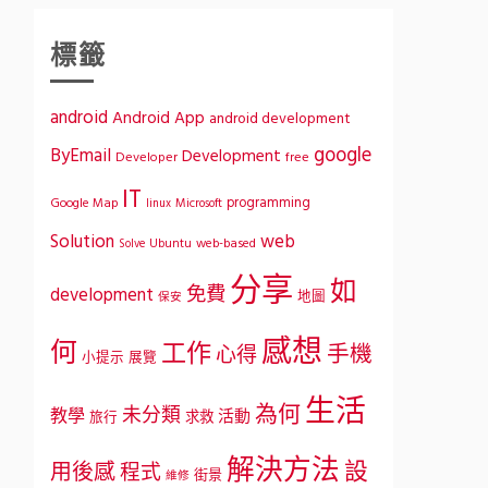
標籤
android
Android App
android development
google
ByEmail
Development
Developer
free
IT
programming
Google Map
Microsoft
linux
Solution
web
Ubuntu
web-based
Solve
分享
如
免費
development
地圖
保安
感想
何
工作
手機
心得
小提示
展覽
生活
為何
未分類
教學
活動
求救
旅行
解決方法
設
用後感
程式
街景
維修