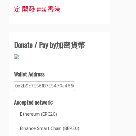
定
開發
香港
電話
Donate / Pay by加密貨幣
Wallet Address
Accepted network:
Ethereum (ERC20)
Binance Smart Chain (BEP20)