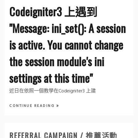
Codeigniter3 上遇到
"Message: ini_set(): A session
is active. You cannot change
the session module's ini
settings at this time"
近日在依照一個教學在Codeigniter3 上建
CONTINUE READING
REFERRAL CAMPAIGN / 推薦活動