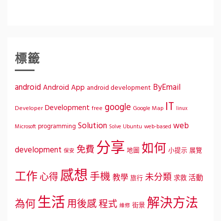
標籤
ByEmail
android
Android App
android development
IT
google
Development
Developer
free
Google Map
linux
Solution
web
programming
Microsoft
Ubuntu
web-based
Solve
分享
如何
免費
development
地圖
小提示
展覽
保安
感想
工作
手機
心得
未分類
教學
活動
求救
旅行
生活
解決方法
為何
用後感
程式
街景
維修