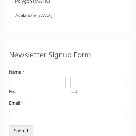
Polygon (MATIC)
Avalanche (AVAX)
Newsletter Signup Form
Name
*
First
Last
Email
*
Submit