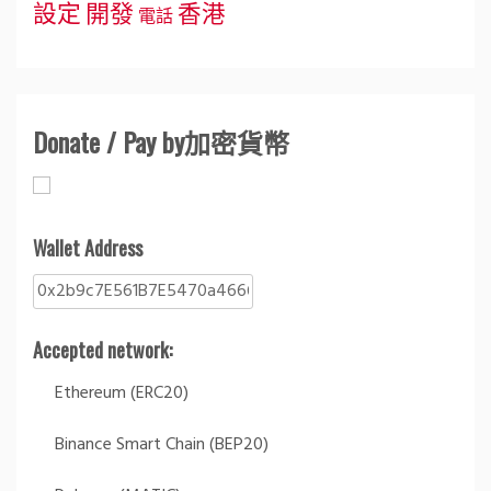
設定
開發
香港
電話
Donate / Pay by加密貨幣
Wallet Address
Accepted network:
Ethereum (ERC20)
Binance Smart Chain (BEP20)