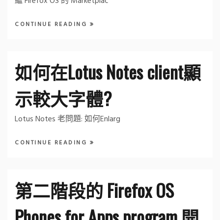
繼 Firefox OS 的 Marketplac
CONTINUE READING
如何在Lotus Notes client顯
示較大字體?
Lotus Notes 老問題: 如何Enlarg
CONTINUE READING
第二階段的 Firefox OS
Phones for Apps program 開