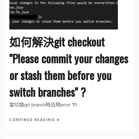
如何解決git checkout
"Please commit your changes
or stash them before you
switch branches" ?
當切換git branch時出現error “Pl
CONTINUE READING