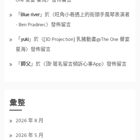
One 譽宴 星海
〉發佈留言
「
Blue river
」於〈
旺角小巷遇上的街頭手風琴表演者
- Ben Pradinec
〉發佈留言
「
yuki
」於〈
[3D Projection] 乳豬動畫@The One 譽宴
星海
〉發佈留言
「
師父
」於〈
頂! 匿名留言傾訴心事App
〉發佈留言
彙整
2026 年 8 月
2026 年 5 月