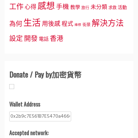
感想
工作
手機
心得
未分類
教學
活動
求救
旅行
生活
解決方法
為何
用後感
程式
街景
維修
設定
開發
香港
電話
Donate / Pay by加密貨幣
Wallet Address
Accepted network: