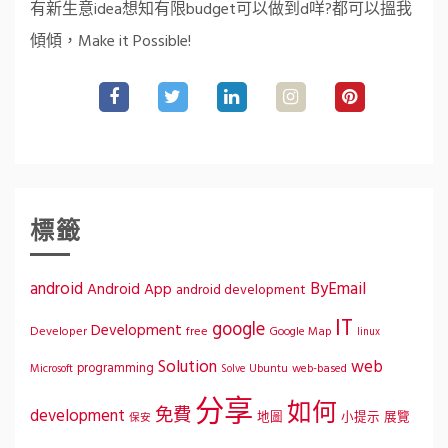
有新生意idea想知有限budget可以做到d咩?都可以搵我
傾傾，Make it Possible!
標籤
ByEmail
android
Android App
android development
IT
google
Development
Developer
free
Google Map
linux
Solution
web
programming
Microsoft
Ubuntu
web-based
Solve
分享
如何
免費
development
地圖
小提示
展覽
保安