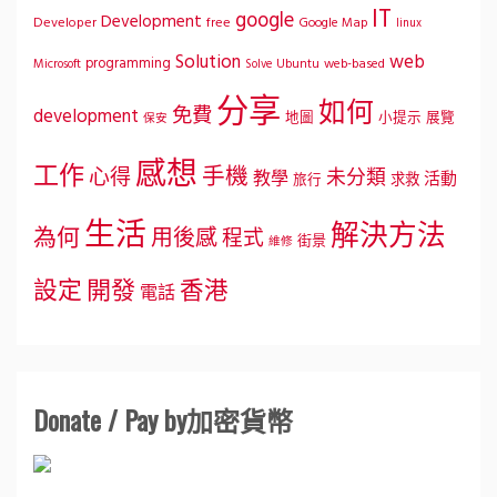
IT
google
Development
Developer
free
Google Map
linux
Solution
web
programming
Microsoft
Ubuntu
web-based
Solve
分享
如何
免費
development
地圖
小提示
展覽
保安
感想
工作
手機
心得
未分類
教學
活動
求救
旅行
生活
解決方法
為何
用後感
程式
街景
維修
設定
開發
香港
電話
Donate / Pay by加密貨幣