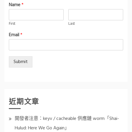
Name
*
First
Last
Email
*
Submit
近期文章
開發者注意：keyv / cacheable 供應鏈 worm「Shai-
Hulud: Here We Go Again」