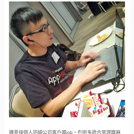
鍾意接個人同細公司客戶嘅job，冇咁多唔合常理嘅麻