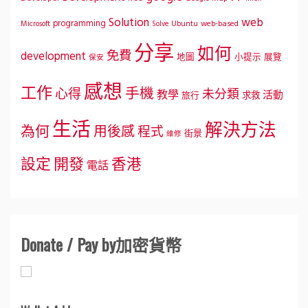
Solution
web
programming
Microsoft
Ubuntu
web-based
Solve
分享
如何
免費
development
地圖
小提示
展覽
保安
感想
工作
手機
心得
未分類
教學
活動
求救
旅行
生活
解決方法
為何
用後感
程式
街景
維修
設定
開發
香港
電話
Donate / Pay by加密貨幣