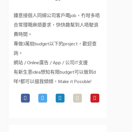
鍾意接個人同細公司客戶嘅job，冇咁多唔
合常理嘅麻煩要求，快快趣幫到人唔駛浪
費時間。
專做3萬蚊budget以下的project，歡迎查
詢。
網站 / Online廣告 / App / 公司IT支援
有新生意idea想知有限budget可以做到d
咩?都可以搵我傾傾，Make it Possible!