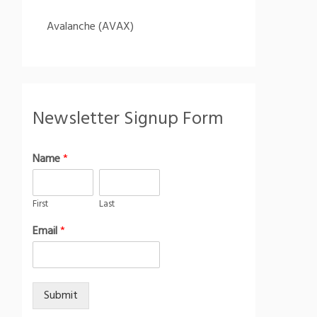
Avalanche (AVAX)
Newsletter Signup Form
Name
*
First
Last
Email
*
Submit