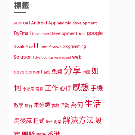
標籤
android
Android App
android development
google
ByEmail
Development
Developer
free
IT
programming
Google Map
Microsoft
linux
Solution
web
Ubuntu
web-based
Solve
分享
如
免費
development
地圖
保安
感想
何
工作
手機
心得
小提示
展覽
生活
為何
未分類
教學
活動
求救
旅行
解決方法
設
用後感
程式
街景
維修