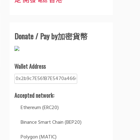
定
開發
香港
電話
Donate / Pay by加密貨幣
Wallet Address
Accepted network:
Ethereum (ERC20)
Binance Smart Chain (BEP20)
Polygon (MATIC)