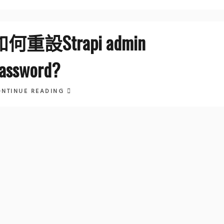
如何重設Strapi admin
assword?
ONTINUE READING