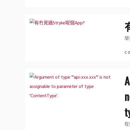
早
C
A
n
t
在