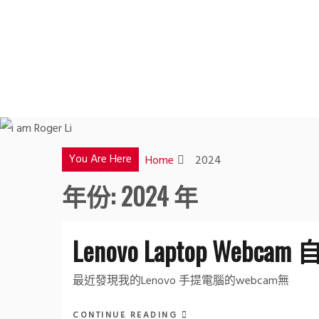
Skip
to
content
You Are Here
Home
2024
年份:
2024 年
Lenovo Laptop Webcam
最近發現我的Lenovo 手提電腦的webcam無
CONTINUE READING