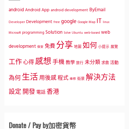
ByEmail
android
Android App
android development
IT
google
Development
Developer
free
Google Map
linux
Solution
web
programming
Microsoft
Ubuntu
web-based
Solve
分享
如何
免費
development
地圖
小提示
展覽
保安
感想
工作
手機
心得
未分類
教學
活動
求救
旅行
生活
解決方法
為何
用後感
程式
街景
維修
設定
開發
香港
電話
Donate / Pay by加密貨幣