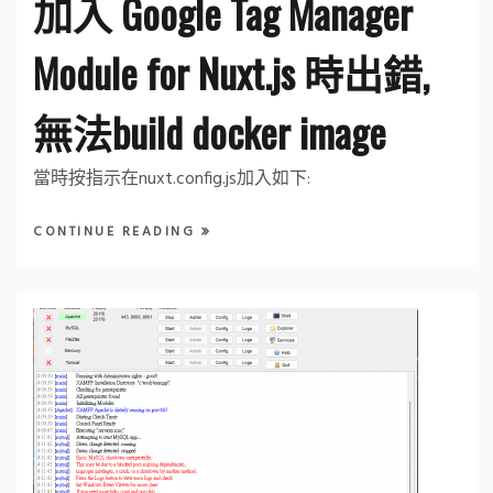
加入 Google Tag Manager
Module for Nuxt.js 時出錯,
無法build docker image
當時按指示在nuxt.config.js加入如下:
CONTINUE READING