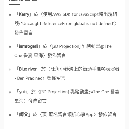
「
Kerry
」於〈
使用AWS SDK for JavaScript時出現錯
誤: "Uncaught ReferenceError: global is not defined"
〉
發佈留言
「
iamrogerli
」於〈
[3D Projection] 乳豬動畫@The
One 譽宴 星海
〉發佈留言
「
Blue river
」於〈
旺角小巷遇上的街頭手風琴表演者
- Ben Pradinec
〉發佈留言
「
yuki
」於〈
[3D Projection] 乳豬動畫@The One 譽宴
星海
〉發佈留言
「
師父
」於〈
頂! 匿名留言傾訴心事App
〉發佈留言