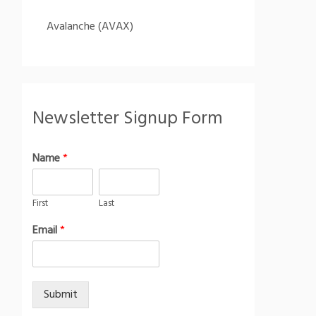
Avalanche (AVAX)
Newsletter Signup Form
Name
*
First
Last
Email
*
Submit