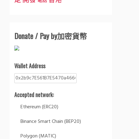
定
開發
香港
電話
Donate / Pay by加密貨幣
Wallet Address
Accepted network:
Ethereum (ERC20)
Binance Smart Chain (BEP20)
Polygon (MATIC)