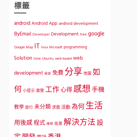
標籤
android
Android App
android development
google
ByEmail
Development
Developer
free
IT
programming
Google Map
Microsoft
linux
Solution
web
Ubuntu
web-based
Solve
分享
如
免費
development
地圖
保安
感想
何
工作
手機
心得
小提示
展覽
生活
為何
未分類
教學
活動
求救
旅行
解決方法
設
用後感
程式
街景
維修