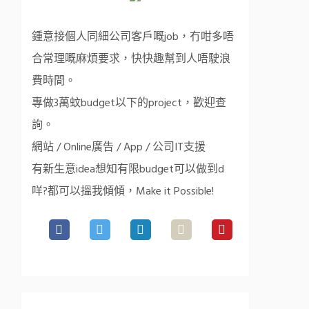
鍾意接個人同細公司客戶嘅job，冇咁多唔
合常理嘅麻煩要求，快快趣幫到人唔駛浪
費時間。
專做3萬蚊budget以下的project，歡迎查
詢。
網站 / Online廣告 / App / 公司IT支援
有新生意idea想知有限budget可以做到d
咩?都可以搵我傾傾，Make it Possible!