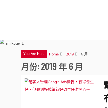
Skip
to
content
You Are Here
Home
2019
6 月
月份:
2019 年 6 月