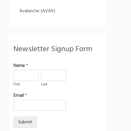
Avalanche (AVAX)
Newsletter Signup Form
Name
*
First
Last
Email
*
Submit