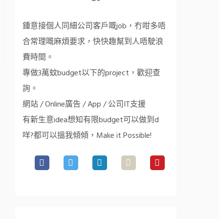
鍾意接個人同細公司客戶嘅job，冇咁多唔
合常理嘅麻煩要求，快快趣幫到人唔駛浪
費時間。
專做3萬蚊budget以下的project，歡迎查
詢。
網站 / Online廣告 / App / 公司IT支援
有新生意idea想知有限budget可以做到d
咩?都可以搵我傾傾，Make it Possible!