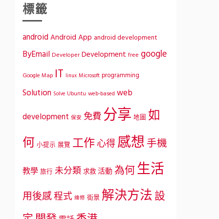
標籤
android
Android App
android development
google
ByEmail
Development
Developer
free
IT
programming
Google Map
Microsoft
linux
Solution
web
Ubuntu
web-based
Solve
分享
如
免費
development
地圖
保安
感想
何
工作
手機
心得
小提示
展覽
生活
為何
未分類
教學
活動
求救
旅行
解決方法
設
用後感
程式
街景
維修