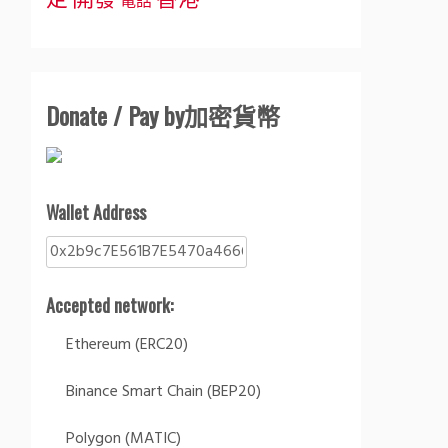
定
開發
香港
電話
Donate / Pay by加密貨幣
Wallet Address
Accepted network:
Ethereum (ERC20)
Binance Smart Chain (BEP20)
Polygon (MATIC)