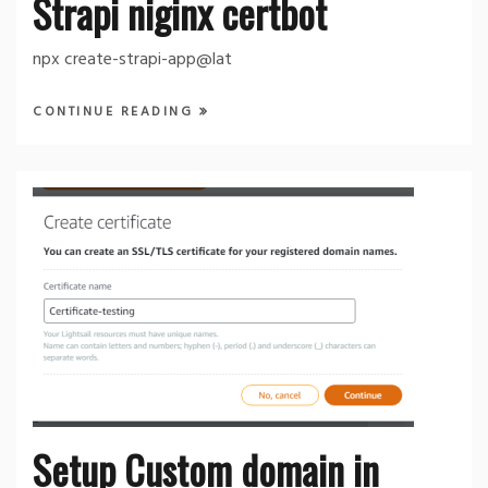
Strapi niginx certbot
npx create-strapi-app@lat
CONTINUE READING
Setup Custom domain in