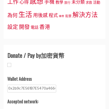
感想
工作
手機
心得
未分類
教學
活動
求救
旅行
生活
解決方法
為何
用後感
程式
街景
維修
設定
開發
香港
電話
Donate / Pay by加密貨幣
Wallet Address
Accepted network: