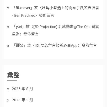
「
Blue river
」於〈
旺角小巷遇上的街頭手風琴表演者
- Ben Pradinec
〉發佈留言
「
yuki
」於〈
[3D Projection] 乳豬動畫@The One 譽宴
星海
〉發佈留言
「
師父
」於〈
頂! 匿名留言傾訴心事App
〉發佈留言
彙整
2026 年 8 月
2026 年 5 月