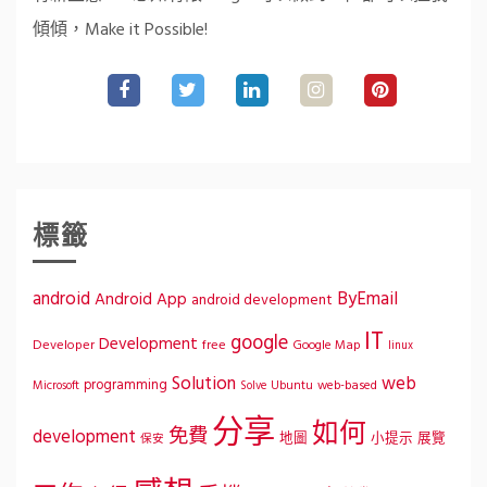
傾傾，Make it Possible!
標籤
ByEmail
android
Android App
android development
IT
google
Development
Developer
free
Google Map
linux
Solution
web
programming
Microsoft
Ubuntu
web-based
Solve
分享
如何
免費
development
地圖
小提示
展覽
保安