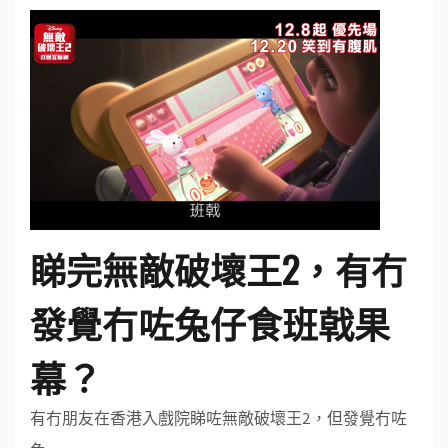
睇完無敵破壞王2，有冇
發覺冇咗兔仔食班戟果
幕？
有冇朋友在香港入戲院睇咗無敵破壞王2，但發覺冇咗