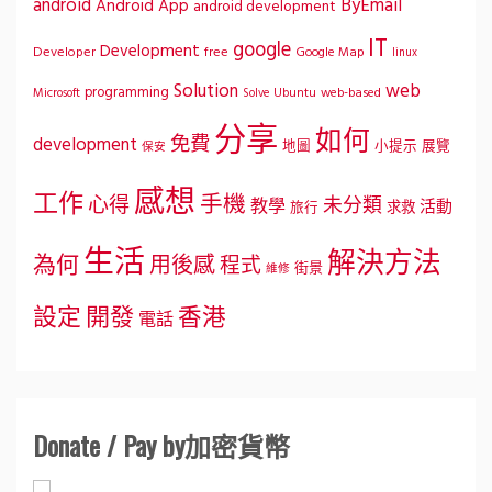
ByEmail
android
Android App
android development
IT
google
Development
Developer
free
Google Map
linux
Solution
web
programming
Microsoft
Ubuntu
web-based
Solve
分享
如何
免費
development
地圖
小提示
展覽
保安
感想
工作
手機
心得
未分類
教學
活動
求救
旅行
生活
解決方法
為何
用後感
程式
街景
維修
設定
開發
香港
電話
Donate / Pay by加密貨幣