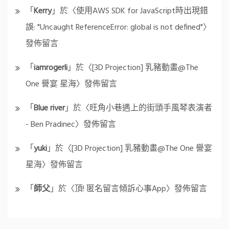
「
Kerry
」於〈
使用AWS SDK for JavaScript時出現錯
誤: "Uncaught ReferenceError: global is not defined"
〉
發佈留言
「
iamrogerli
」於〈
[3D Projection] 乳豬動畫@The
One 譽宴 星海
〉發佈留言
「
Blue river
」於〈
旺角小巷遇上的街頭手風琴表演者
- Ben Pradinec
〉發佈留言
「
yuki
」於〈
[3D Projection] 乳豬動畫@The One 譽宴
星海
〉發佈留言
「
師父
」於〈
頂! 匿名留言傾訴心事App
〉發佈留言