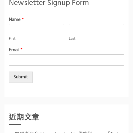
Newsletter Signup Form
Name
*
First
Last
Email
*
Submit
近期文章