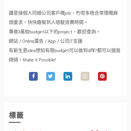
鍾意接個人同細公司客戶嘅job，冇咁多唔合常理嘅麻
煩要求，快快趣幫到人唔駛浪費時間。
專做3萬蚊budget以下的project，歡迎查詢。
網站 / Online廣告 / App / 公司IT支援
有新生意idea想知有限budget可以做到d咩?都可以搵我
傾傾，Make it Possible!
標籤