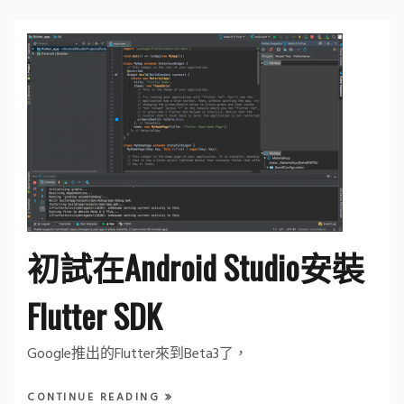
初試在Android Studio安裝
Flutter SDK
Google推出的Flutter來到Beta3了，
CONTINUE READING