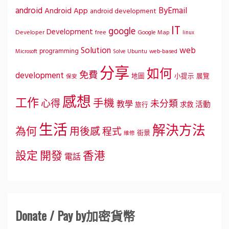
ByEmail
android
Android App
android development
IT
google
Development
Developer
free
Google Map
linux
Solution
web
programming
Microsoft
Ubuntu
web-based
Solve
分享
如何
免費
development
地圖
小提示
展覽
保安
感想
工作
手機
心得
未分類
教學
活動
求救
旅行
生活
解決方法
為何
用後感
程式
街景
維修
設定
開發
香港
電話
Donate / Pay by加密貨幣