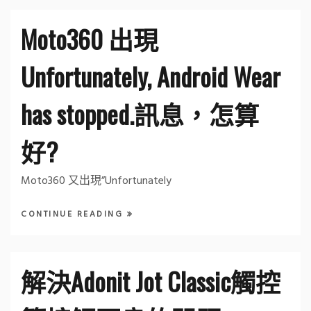
Moto360 出現
Unfortunately, Android Wear
has stopped.訊息，怎算
好?
Moto360 又出現”Unfortunately
CONTINUE READING
解決Adonit Jot Classic觸控