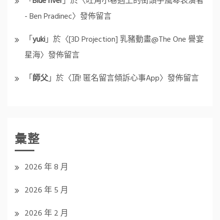
「
Blue river
」於〈
旺角小巷遇上的街頭手風琴表演者
- Ben Pradinec
〉發佈留言
「
yuki
」於〈
[3D Projection] 乳豬動畫@The One 譽宴
星海
〉發佈留言
「
師父
」於〈
頂! 匿名留言傾訴心事App
〉發佈留言
彙整
2026 年 8 月
2026 年 5 月
2026 年 2 月