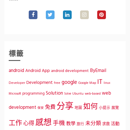
標籤
ByEmail
android
Android App
android development
IT
google
Development
Developer
free
Google Map
linux
Solution
web
programming
Microsoft
Ubuntu
web-based
Solve
分享
如何
免費
development
地圖
小提示
展覽
保安
感想
工作
手機
心得
未分類
教學
活動
求救
旅行