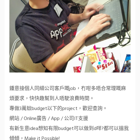
鍾意接個人同細公司客戶嘅job，冇咁多唔合常理嘅麻
煩要求，快快趣幫到人唔駛浪費時間。
專做3萬蚊budget以下的project，歡迎查詢。
網站 / Online廣告 / App / 公司IT支援
有新生意idea想知有限budget可以做到d咩?都可以搵我
傾傾，Make it Possible!