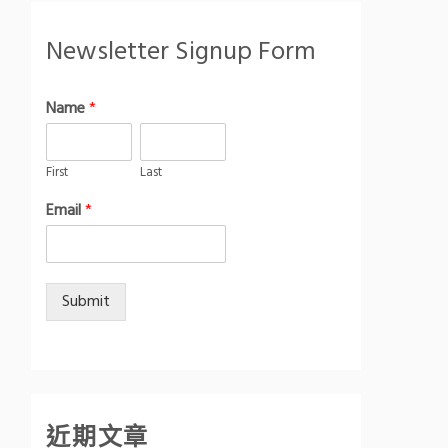
Newsletter Signup Form
Name
*
First
Last
Email
*
Submit
近期文章