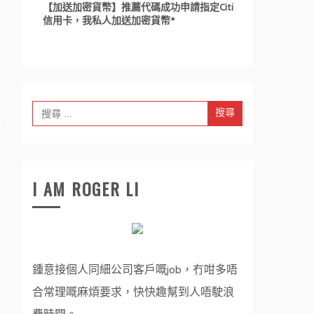
【加送加密貨幣】推薦代碼成功申請指定Citi
信用卡，我私人加送加密貨幣*
Search
for:
I AM ROGER LI
鍾意接個人同細公司客戶嘅job，冇咁多唔
合常理嘅麻煩要求，快快趣幫到人唔駛浪