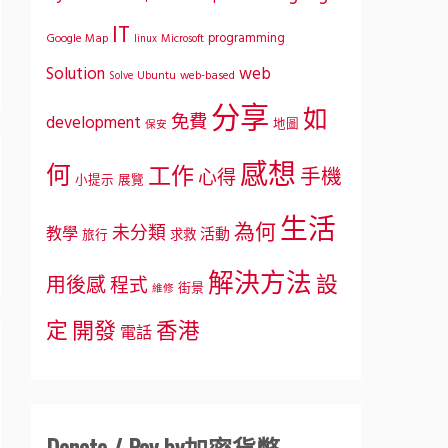
IT
programming
Google Map
Microsoft
linux
Solution
web
Ubuntu
web-based
Solve
分享
如
免費
development
地圖
保安
感想
何
工作
手機
心得
小提示
展覽
生活
為何
未分類
教學
活動
求救
旅行
解決方法
設
用後感
程式
街景
維修
定
開發
香港
電話
Donate / Pay by加密貨幣