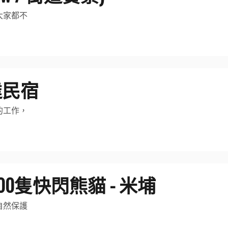
大家都不
達民宿
的工作，
600隻快閃熊貓 - 米埔
自然保護